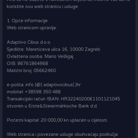
koristite ovu web stranicu i usluge.
1. Opće informacije
Web stranicom upravlja:
Adaptivo Cibus d.o.o.
Sjedište: Maretićeva ulica 16, 10000 Zagreb
Ovlaštena osoba: Mario Vešligaj
OIB: 86761864968
Matični broj: 05662460
e-pošta: info (@) adaptivocibus(.)hr
mobitel: +38598 350 488
Transakcijski račun IBAN: HR3224020061101121045
otvoren u Erste&Steiermärkische Bank d.d.
Početni kapital: 20 000,00 kn uplaćen u cijelosti.
Web stranica i povezane usluge obuhvaćaju područja: