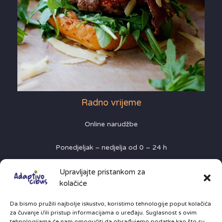
Radno vrijeme
Online narudžbe
Ponedjeljak – nedjelja od 0 – 24 h
Restoran:
Upravljajte pristankom za
kolačiće
Utorak – petak dvokratno od 11:00 h do 14:00 hi od
Da bismo pružili najbolje iskustvo, koristimo tehnologije poput kolačića
18:00 – do 22:30h
za čuvanje i/ili pristup informacijama o uređaju. Suglasnost s ovim
tehnologijama će nam omogućiti da obrađujemo podatke kao što su