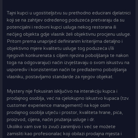
Tajni kupci u ugostiteljstvu su prethodno educirani djelatnici
koji se na zahtjev određenog poduzeća pretvaraju da su
potencijalni i redovni kupci usluga nekog restorana ili
nečijeg objekta gdje vlasnik želi objektivnu procjenu usluge.
Pritom prema unaprijed definiranim kriterijima detaljno i
objektivno mjere kvalitetu usluge tog poduzeća i/ili
njegovih konkurenata s ciljem njezina poboljšanja te nakon
toga na odgovarajući način izvještavaju o svom iskustvu na
usporediv i konzistentan način te predlažemo poboljšanja
vlasniku, postavljamo standarde za njegov objekat.
Mystery nije fokusiran isključivo na interakciju kupca i
prodajnog osoblja, već na cjelokupno iskustvo kupaca (tzv.
customer experience management) na koje osim
prodajnog osoblja utječu i prostor, kvaliteta hrane, pića,
proizvod, cijena, način pružanja usluge i dr.
Ukoliko vam sve to zvuči zanimljivo i već se možete
zamisliti kao profesionalac koji obilazi prodajna mjesta i