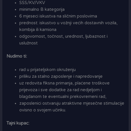
SSS/KV/VKV
minimalno B kategorija
6 mjeseci iskustva na sličnim poslovima
prednost: iskustvo u vožnji većih dostavnih vozila,
kombija ili kamiona
odgovornost, točnost, urednost, ljubaznost i
uslužnost
Nudimo ti:
rad u prijateljskom okruženju
priliku za stalno zaposlenje i napredovanje
uz redovita fiksna primanja, plaćene troškove
prijevoza i sve dodatke za rad nedjeljom i
blagdanom te eventualni prekovremeni rad,
zaposlenici ostvaruju atraktivne mjesečne stimulacije
ovisno o svojem učinku.
Tajni kupac: