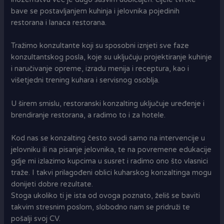
bave se postavljanjem kuhinja i jelovnika pojedinih
restorana i lanaca restorana.
Tražimo konzultante koji su sposobni iznjeti sve faze
konzultantskog posla, koje su uključuju projektiranje kuhinje
i naručivanje opreme, izradu menija i receptura, kao i
višetjedni trening kuhara i servisnog osoblja.
U širem smislu, restoranski konzalting uključuje uređenje i
brendiranje restorana, a radimo to i za hotele.
Kod nas se konzalting često svodi samo na intervencije u
jelovniku ili na pisanje jelovnika, te na povremene edukacije
gdje mi izlazimo kupcima u susret i radimo ono što vlasnici
traže. I takvi prilagođeni oblici kuharskog konzaltinga mogu
donijeti dobre rezultate.
Stoga ukoliko ti je ista od ovoga poznato, želiš se baviti
takvim stresnim poslom, slobodno nam se pridruži te
pošalji svoj CV.