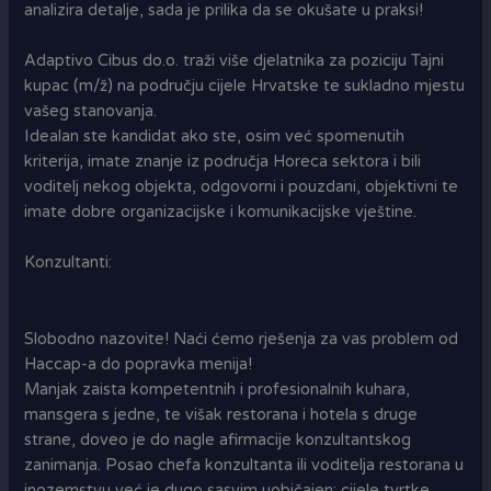
analizira detalje, sada je prilika da se okušate u praksi!
Adaptivo Cibus do.o. traži više djelatnika za poziciju Tajni
kupac (m/ž) na području cijele Hrvatske te sukladno mjestu
vašeg stanovanja.
Idealan ste kandidat ako ste, osim već spomenutih
kriterija, imate znanje iz područja Horeca sektora i bili
voditelj nekog objekta, odgovorni i pouzdani, objektivni te
imate dobre organizacijske i komunikacijske vještine.
Konzultanti:
Slobodno nazovite! Naći ćemo rješenja za vas problem od
Haccap-a do popravka menija!
Manjak zaista kompetentnih i profesionalnih kuhara,
mansgera s jedne, te višak restorana i hotela s druge
strane, doveo je do nagle afirmacije konzultantskog
zanimanja. Posao chefa konzultanta ili voditelja restorana u
inozemstvu već je dugo sasvim uobičajen: cijele tvrtke