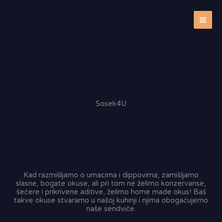
Skip
to
content
Sosek4U
Kad razmišljamo o umacima i dippovima, zamišljamo
slasne, bogate okuse, ali pri tom ne želimo konzervanse,
šećere i prikrivene aditive, želimo home made okus! Baš
takve okuse stvaramo u našoj kuhinji i njima obogaćujemo
naše sendviče.