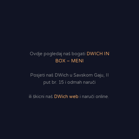
Ovdje pogledaj naš bogati
DWICH IN
BOX – MENI
Posjeti naš DWich u Savskom Gaju, II
put br. 15 i odmah naruči
ili škicni naš
DWich web
i naruči online.