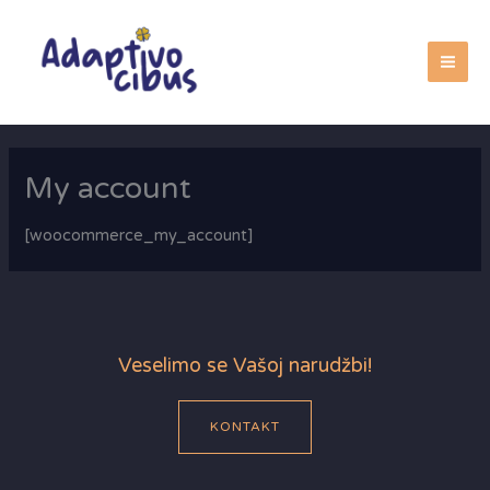
Skip
to
content
My account
[woocommerce_my_account]
Veselimo se Vašoj narudžbi!
KONTAKT