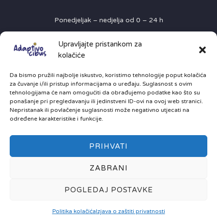
Ponedjeljak – nedjelja od 0 – 24 h
Restoran:
Upravljajte pristankom za
kolačiće
Utorak – petak dvokratno od 11:00 h do 14:00 hi od
Da bismo pružili najbolje iskustvo, koristimo tehnologije poput kolačića
18:00 – do 22:30h
za čuvanje i/ili pristup informacijama o uređaju. Suglasnost s ovim
tehnologijama će nam omogućiti da obrađujemo podatke kao što su
Ponedjeljak, subota i nedjelja od 17:00 – 23:00 h
ponašanje pri pregledavanju ili jedinstveni ID-ovi na ovoj web stranici.
Nepristanak ili povlačenje suglasnosti može negativno utjecati na
određene karakteristike i funkcije.
PRIHVATI
ZABRANI
Copyright © Adaptivo Cibus d.o.o. 2026. | Design by
Lion Media
POGLEDAJ POSTAVKE
Politika kolačića
Izjava o zaštiti privatnosti